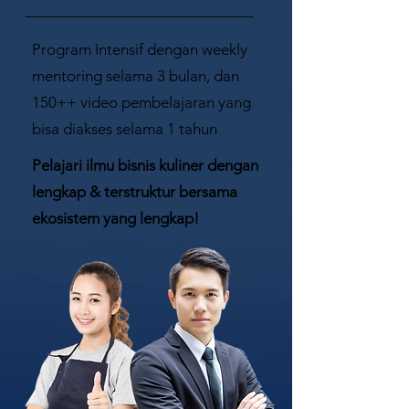
Program Intensif dengan weekly
mentoring selama 3 bulan, dan
150++ video pembelajaran yang
bisa diakses selama 1 tahun
Pelajari ilmu bisnis kuliner dengan
lengkap & terstruktur bersama
ekosistem yang lengkap!