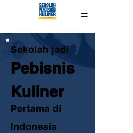
Sekolah jadi
Pebisnis
Kuliner
Pertama di
Indonesia